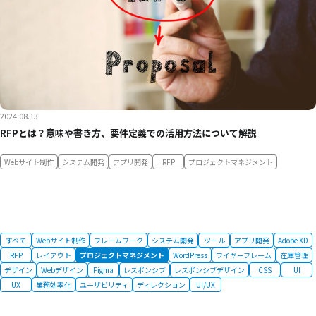
2024.08.13
RFPとは？意味や書き方、要件定義での活用方法について解説
Webサイト制作
システム開発
アプリ開発
RFP
プロジェクトマネジメント
すべて
Webサイト制作
フレームワーク
システム開発
ツール
アプリ開発
Adobe XD
RFP
レイアウト
プロジェクトマネジメント
WordPress
ワイヤーフレーム
在庫管理
デザイン
Webデザイン
Figma
レスポンシブ
レスポンシブデザイン
CSS
UI
UX
業務効率化
ユーザビリティ
ディレクション
UI/UX