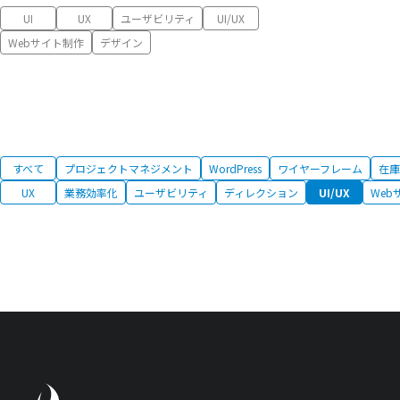
UI
UX
ユーザビリティ
UI/UX
Webサイト制作
デザイン
すべて
プロジェクトマネジメント
WordPress
ワイヤーフレーム
在庫
UX
業務効率化
ユーザビリティ
ディレクション
UI/UX
Web